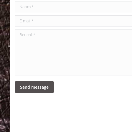
Naam *
E-mail *
Bericht *
Send message