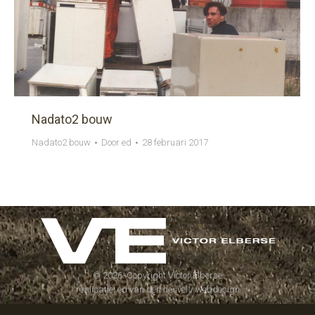
Nadato2 bouw
Nadato2 bouw
Door
ed
28 februari 2017
©
2026. Copyright Victor Elberse
realisatie:
ed van den heuvel / webdesign