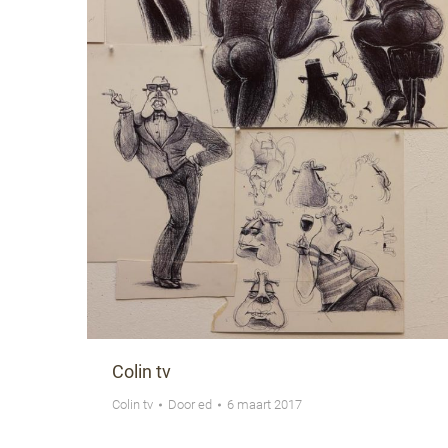
Colin tv
Colin tv
Door
ed
6 maart 2017